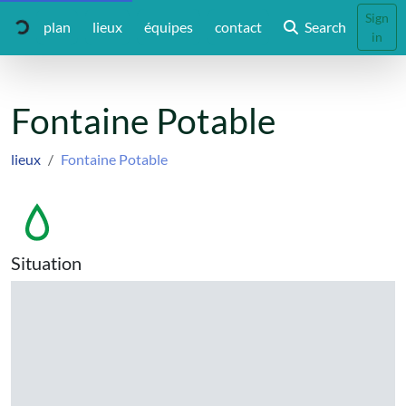
Sign
plan
lieux
équipes
contact
Search
in
Fontaine Potable
lieux
Fontaine Potable
Situation